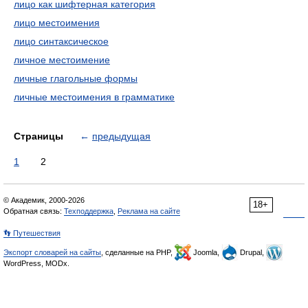
лицо как шифтерная категория
лицо местоимения
лицо синтаксическое
личное местоимение
личные глагольные формы
личные местоимения в грамматике
Страницы
←
предыдущая
1
2
© Академик, 2000-2026
18+
Обратная связь:
Техподдержка
,
Реклама на сайте
👣 Путешествия
Экспорт словарей на сайты
, сделанные на PHP,
Joomla,
Drupal,
WordPress, MODx.